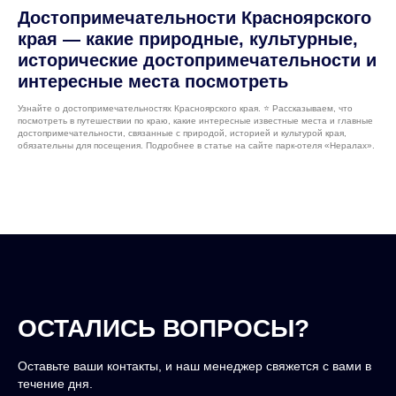
Достопримечательности Красноярского
края — какие природные, культурные,
исторические достопримечательности и
интересные места посмотреть
Узнайте о достопримечательностях Красноярского края. ⭐️ Рассказываем, что
посмотреть в путешествии по краю, какие интересные известные места и главные
достопримечательности, связанные с природой, историей и культурой края,
обязательны для посещения. Подробнее в статье на сайте парк-отеля «Нералах».
ОСТАЛИСЬ ВОПРОСЫ?
Оставьте ваши контакты, и наш менеджер свяжется с вами в
течение дня.