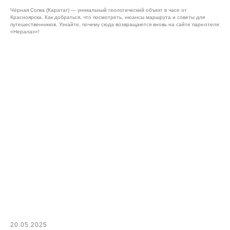
Чёрная Сопка (Каратаг) — уникальный геологический объект в часе от
Красноярска. Как добраться, что посмотреть, нюансы маршрута и советы для
путешественников. Узнайте, почему сюда возвращаются вновь на сайте парк-отеля
«Нералах»!
20.05.2025