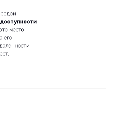
иродой —
едоступности
 это место
а его
удалённости
ест.