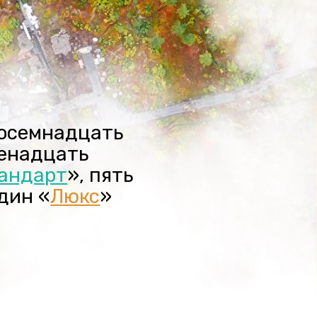
дцать
ть
», пять
кс
»