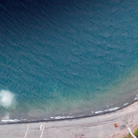
1
19
13
14