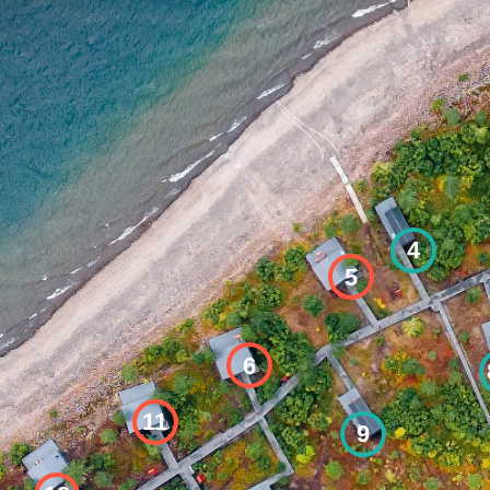
2Д
3Д
4
5
6
8Д
11
9
2
10Д
15Д
16Д