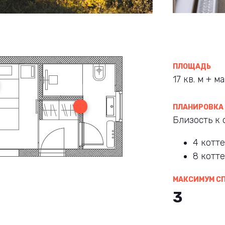
-
ПЛОЩАДЬ
17 кв. м + м
ПЛАНИРОВКА
Близость к 
4 котт
8 котт
МАКСИМУМ С
3