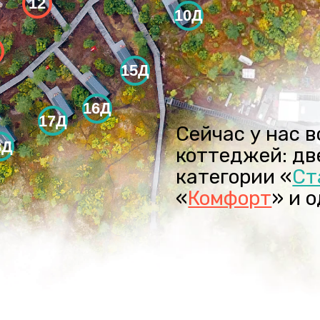
17Д
Сейчас у нас восемна
коттеджей: двенадца
категории «
Стандарт
«
Комфорт
» и один «
Лю