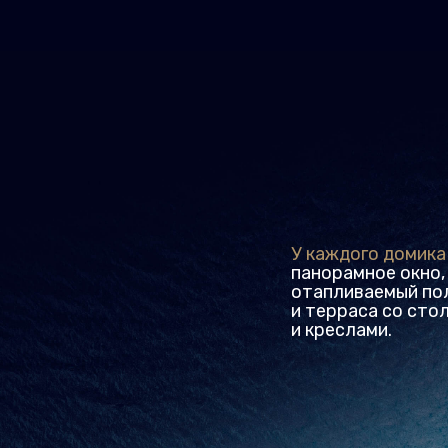
У каждого домика
—
панорамное окно,
отапливаемый пол
и терраса со столиком
и креслами.