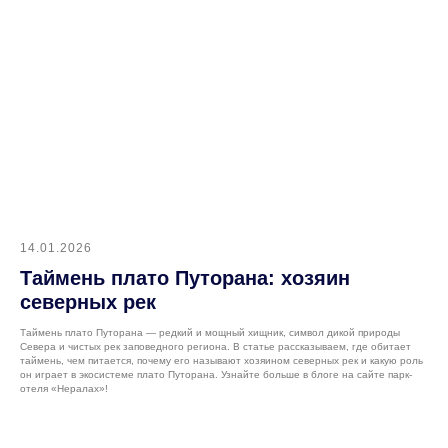
14.01.2026
Таймень плато Путорана: хозяин
северных рек
Таймень плато Путорана — редкий и мощный хищник, символ дикой природы
Севера и чистых рек заповедного региона. В статье рассказываем, где обитает
таймень, чем питается, почему его называют хозяином северных рек и какую роль
он играет в экосистеме плато Путорана. Узнайте больше в блоге на сайте парк-
отеля «Нералах»!