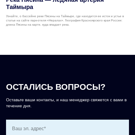
Таймыра
Узнайте, о бассейне реки Пясины на Таймыре, где находится ее исток и устье в
статье на сайте парк-отеля «Нералах». География Красноярского края России:
длина Пясины на карте, куда впадает река.
ОСТАЛИСЬ ВОПРОСЫ?
Оставьте ваши контакты, и наш менеджер свяжется с вами в
течение дня.
Ваш эл. адрес*