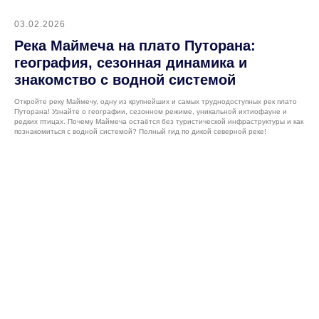
03.02.2026
Река Маймеча на плато Путорана:
география, сезонная динамика и
знакомство с водной системой
Откройте реку Маймечу, одну из крупнейших и самых труднодоступных рек плато
Путорана! Узнайте о географии, сезонном режиме, уникальной ихтиофауне и
редких птицах. Почему Маймеча остаётся без туристической инфраструктуры и как
познакомиться с водной системой? Полный гид по дикой северной реке!