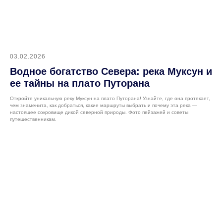
03.02.2026
Водное богатство Севера: река Муксун и
ее тайны на плато Путорана
Откройте уникальную реку Муксун на плато Путорана! Узнайте, где она протекает,
чем знаменита, как добраться, какие маршруты выбрать и почему эта река —
настоящее сокровище дикой северной природы. Фото пейзажей и советы
путешественникам.