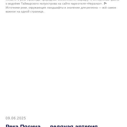
о водоёме Таймырского полуострова на сайте парк-отеля «Нералах». 🏞️
Источники реки, окружающие ландшафты и значение для региона — всё самое
важное на одной странице.
09.06.2025
Река Пясина — ледяная артерия