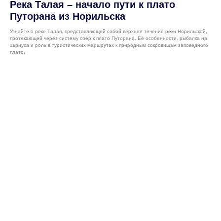
Река Талая – начало пути к плато
Путорана из Норильска
Узнайте о реке Талая, представляющей собой верхнее течение реки Норильской,
протекающей через систему озёр к плато Путорана. Её особенности, рыбалка на
хариуса и роль в туристических маршрутах к природным сокровищам заповедного
плато.