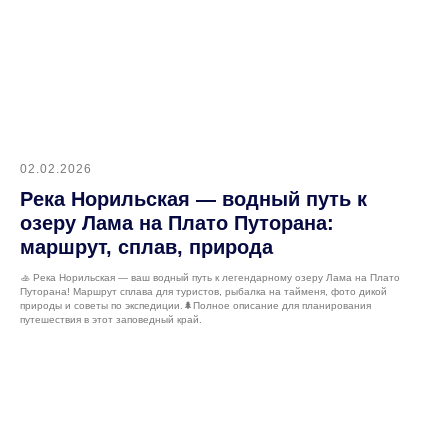
02.02.2026
Река Норильская — водный путь к
озеру Лама на Плато Путорана:
маршрут, сплав, природа
🚣 Река Норильская — ваш водный путь к легендарному озеру Лама на Плато
Путорана! Маршрут сплава для туристов, рыбалка на тайменя, фото дикой
природы и советы по экспедиции.🌲Полное описание для планирования
путешествия в этот заповедный край.