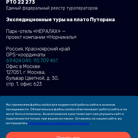
РТО 22 273
Единый федеральный реестр туроператоров.
Экспедиционные туры на плато Путорана
Парк-отель «НЕРАЛАХ» —
проект компании «Норникель»
Россия, Красноярский край
GPS-координаты
69.424 049, 90.709 461
Офис в Москве:
127051, г. Москва,
бульвар Цветной, д. 30,
стр. 1, офис 623
Мы применяем файлы cookie для корректной работы сайта и анализа
(c) 2026 ПАРК-ОТЕЛЬ «НЕРАЛАХ»
посещаемости. Обязательные файлы cookie обеспечивают работу сайта и не
могут быть отключены. Аналитические куки помогают нам улучшать сайт и
Создание сайта Leto. Website
подключаются только при вашем согласии. Оставаясь на нашем сайте, вы
соглашаетесь
с Политикой пользовательских данных
.
Продвижение сайта —
компания «Пиксель Плюс»
Принять все