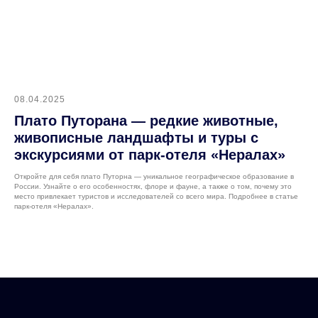
08.04.2025
Плато Путорана — редкие животные,
живописные ландшафты и туры с
экскурсиями от парк-отеля «Нералах»
Откройте для себя плато Путорна — уникальное географическое образование в
России. Узнайте о его особенностях, флоре и фауне, а также о том, почему это
место привлекает туристов и исследователей со всего мира. Подробнее в статье
парк-отеля «Нералах».