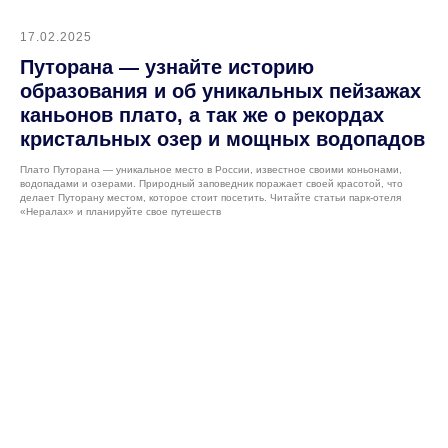
17.02.2025
Путорана — узнайте историю
образования и об уникальных пейзажах
каньонов плато, а так же о рекордах
кристальных озер и мощных водопадов
Плато Путорана — уникальное место в России, известное своими коньонами,
водопадами и озерами. Природный заповедник поражает своей красотой, что
делает Путорану местом, которое стоит посетить. Читайте статьи парк-отеля
«Нералах» и планируйте свое путешеств