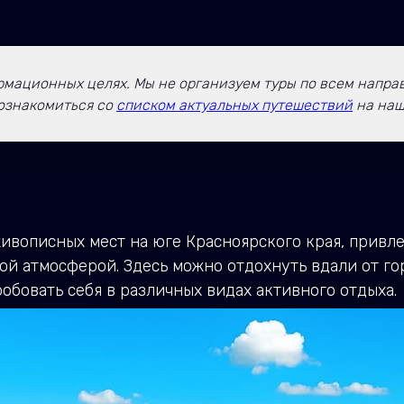
мационных целях. Мы не организуем туры по всем направл
ознакомиться со
списком актуальных путешествий
на наш
ивописных мест на юге Красноярского края, прив
й атмосферой. Здесь можно отдохнуть вдали от го
бовать себя в различных видах активного отдыха.