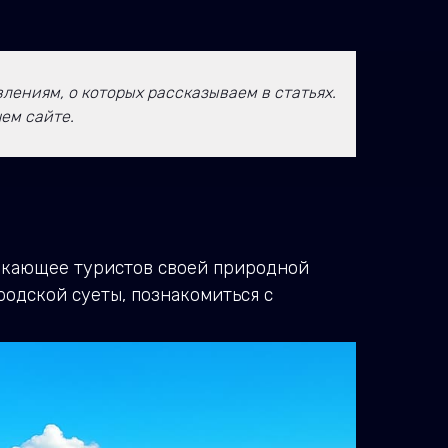
ениям, о которых рассказываем в статьях.
ем сайте.
лекающее туристов своей природной
родской суеты, познакомиться с