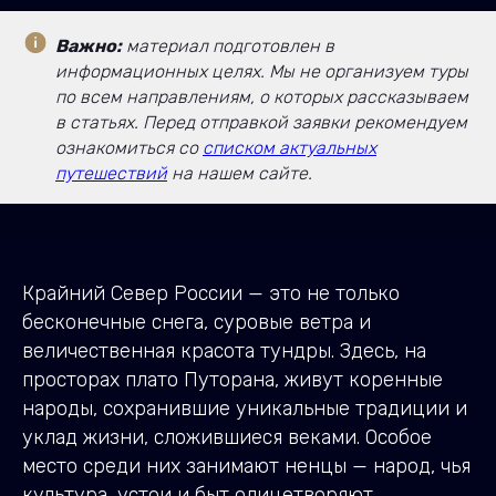
Важно:
материал подготовлен в
информационных целях. Мы не организуем туры
по всем направлениям, о которых рассказываем
в статьях. Перед отправкой заявки рекомендуем
ознакомиться со
списком актуальных
путешествий
на нашем сайте.
Крайний Север России — это не только
бесконечные снега, суровые ветра и
величественная красота тундры. Здесь, на
просторах плато Путорана, живут коренные
народы, сохранившие уникальные традиции и
уклад жизни, сложившиеся веками. Особое
место среди них занимают ненцы — народ, чья
культура, устои и быт олицетворяют