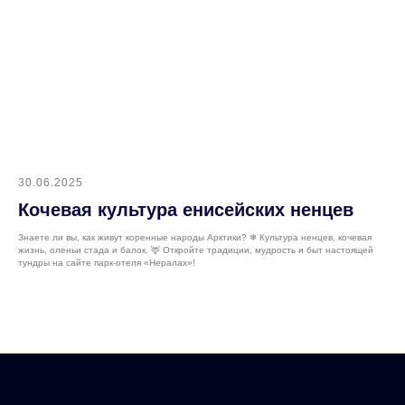
30.06.2025
Кочевая культура енисейских ненцев
Знаете ли вы, как живут коренные народы Арктики? ❄ Культура ненцев, кочевая
жизнь, оленьи стада и балок. 🦌 Откройте традиции, мудрость и быт настоящей
тундры на сайте парк-отеля «Нералах»!