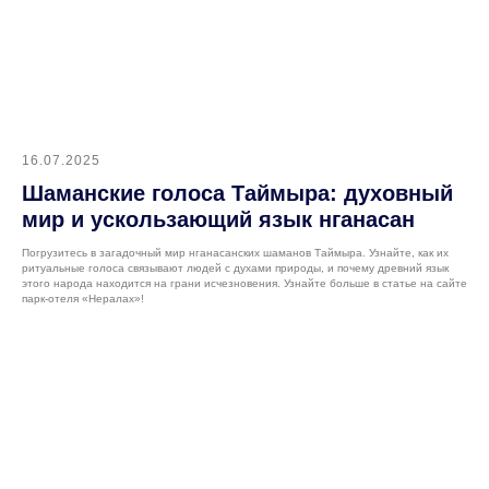
16.07.2025
Шаманские голоса Таймыра: духовный
мир и ускользающий язык нганасан
Погрузитесь в загадочный мир нганасанских шаманов Таймыра. Узнайте, как их
ритуальные голоса связывают людей с духами природы, и почему древний язык
этого народа находится на грани исчезновения. Узнайте больше в статье на сайте
парк-отеля «Нералах»!