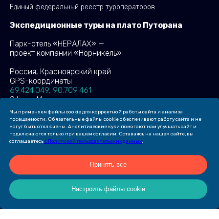
Единый федеральный реестр туроператоров.
Экспедиционные туры на плато Путорана
Парк-отель «НЕРАЛАХ» —
проект компании «Норникель»
Россия, Красноярский край
GPS-координаты
69.424 049, 90.709 461
Офис в Москве:
127051, г. Москва,
Мы применяем файлы cookie для корректной работы сайта и анализа
бульвар Цветной, д. 30,
посещаемости. Обязательные файлы cookie обеспечивают работу сайта и не
стр. 1, офис 623
могут быть отключены. Аналитические куки помогают нам улучшать сайт и
подключаются только при вашем согласии. Оставаясь на нашем сайте, вы
соглашаетесь
с Политикой пользовательских данных
.
(c) 2026 ПАРК-ОТЕЛЬ «НЕРАЛАХ»
Принять все
Создание сайта Leto. Website
Настроить файлы cookie
Продвижение сайта —
компания «Пиксель Плюс»