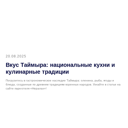
20.08.2025
Вкус Таймыра: национальные кухни и
кулинарные традиции
Погрузитесь в гастрономическое наследие Таймыра: оленина, рыба, ягоды и
блюда, созданные по древним традициям коренных народов. Узнайте в статье на
сайте парк-отеля «Нералах»!