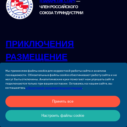
«ПАНАРКТИК СТАР»
—
ЧЛЕН РОССИЙСКОГО
СОЮЗА ТУРИНДУСТРИИ
ПРИКЛЮЧЕНИЯ
РАЗМЕЩЕНИЕ
КОМПАНИЯ
Мы применяем файлы cookie для корректной работы сайта и анализа
посещаемости. Обязательные файлы cookie обеспечивают работу сайта и не
могут быть отключены. Аналитические куки помогают нам улучшать сайт и
СМИ О НАС
подключаются только при вашем согласии. Оставаясь на нашем сайте, вы
соглашаетесь
с Политикой пользовательских данных
.
ДЛЯ БИЗНЕСА
Принять все
ФОТОГАЛЕРЕЯ
Настроить файлы cookie
КОМАНДА