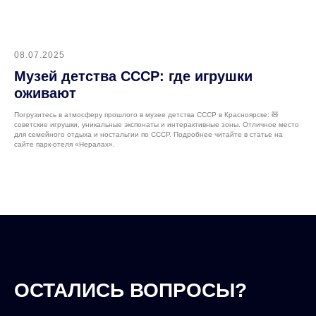
08.07.2025
Музей детства СССР: где игрушки
оживают
Погрузитесь в атмосферу прошлого в музее детства СССР в Красноярске: 🧸
советские игрушки, уникальные экспонаты и интерактивные зоны. Отличное место
для семейного отдыха и ностальгии по СССР. Подробнее читайте в статье на
сайте парк-отеля «Нералах».
ОСТАЛИСЬ ВОПРОСЫ?