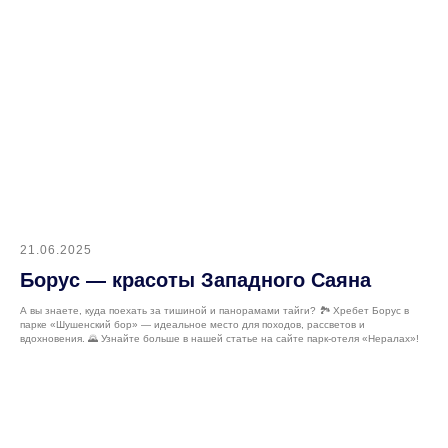
21.06.2025
Борус — красоты Западного Саяна
А вы знаете, куда поехать за тишиной и панорамами тайги? 🏞 Хребет Борус в
парке «Шушенский бор» — идеальное место для походов, рассветов и
вдохновения. 🌄 Узнайте больше в нашей статье на сайте парк-отеля «Нералах»!