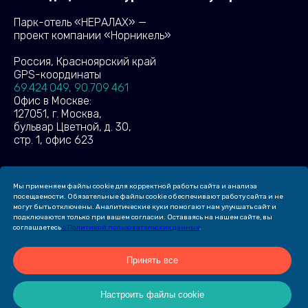
Парк-отель «НЕРАЛАХ» —
проект компании «Норникель»
Россия, Красноярский край
GPS-координаты
69.424 049, 90.709 461
Офис в Москве:
127051, г. Москва,
бульвар Цветной, д. 30,
стр. 1, офис 623
Мы применяем файлы cookie для корректной работы сайта и анализа
(c) 2026 ПАРК-ОТЕЛЬ «НЕРАЛАХ»
посещаемости. Обязательные файлы cookie обеспечивают работу сайта и не
могут быть отключены. Аналитические куки помогают нам улучшать сайт и
Создание сайта Leto. Website
подключаются только при вашем согласии. Оставаясь на нашем сайте, вы
соглашаетесь
с Политикой пользовательских данных
.
Продвижение сайта —
компания «Пиксель Плюс»
Принять все
Настроить файлы cookie